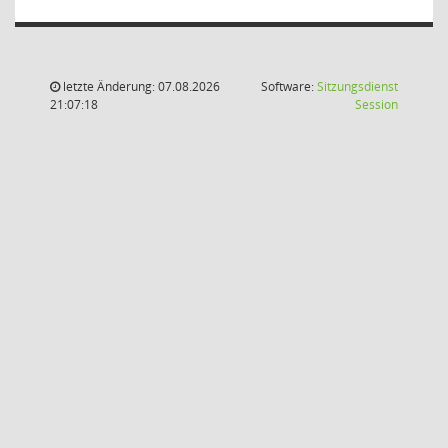
letzte Änderung: 07.08.2026
Software:
Sitzungsdienst
(Wird in
21:07:18
Session