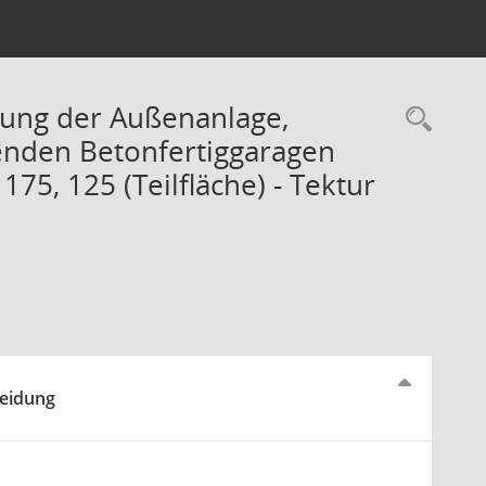
tung der Außenanlage,
Rec
enden Betonfertiggaragen
175, 125 (Teilfläche) - Tektur
heidung