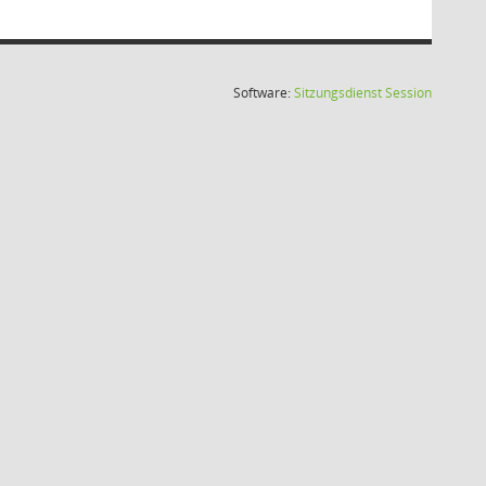
(Wird in
Software:
Sitzungsdienst
Session