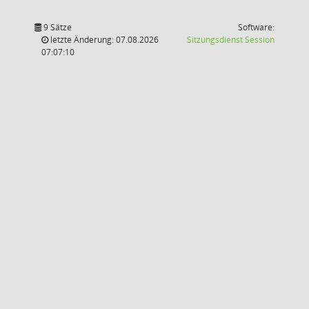
9 Sätze
Software:
(Wird in
letzte Änderung: 07.08.2026
Sitzungsdienst
Session
07:07:10