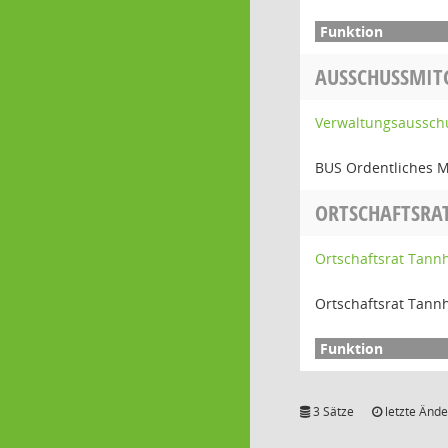
AUSSCHUSSMIT
Verwaltungsaussch
BUS Ordentliches M
ORTSCHAFTSRA
Ortschaftsrat Tann
Ortschaftsrat Tann
3 Sätze
letzte Ände