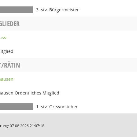
3. stv. Bürgermeister
GLIEDER
uss
itglied
T/RÄTIN
hausen
hausen Ordentliches Mitglied
1. stv. Ortsvorsteher
rung: 07.08.2026 21:07:18