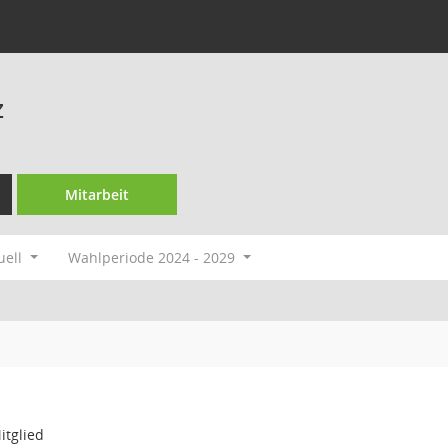
z
Mitarbeit
uell
Wahlperiode 2024 - 2029
itglied