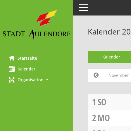
Toggle navigation
Kalender 2
Kalender
Startseite
Kalender
November
Organisation
1
SO
2
MO