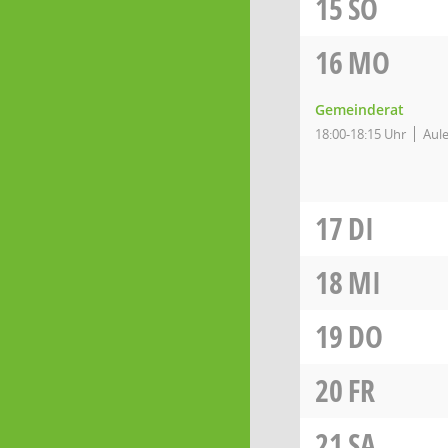
15
SO
16
MO
Gemeinderat
18:00-18:15 Uhr
Aule
17
DI
18
MI
19
DO
20
FR
21
SA