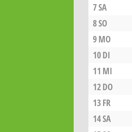
7
SA
8
SO
9
MO
10
DI
11
MI
12
DO
13
FR
14
SA