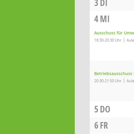
3
DI
4
MI
Ausschuss für Umw
18:30-20:30 Uhr
Aule
Betriebsausschuss 
20:30-21:50 Uhr
Aule
5
DO
6
FR