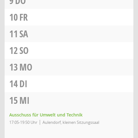
9
DO
10
FR
11
SA
12
SO
13
MO
14
DI
15
MI
Ausschuss für Umwelt und Technik
17:05-19:50 Uhr
Aulendorf, kleinen Sitzungssaal