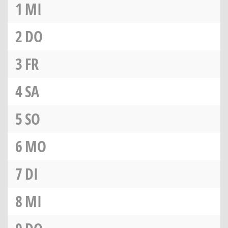
1
MI
2
DO
3
FR
4
SA
5
SO
6
MO
7
DI
8
MI