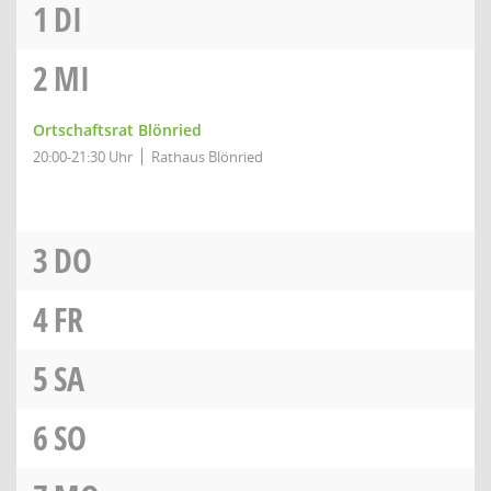
1
DI
2
MI
Ortschaftsrat Blönried
20:00-21:30 Uhr
Rathaus Blönried
3
DO
4
FR
5
SA
6
SO