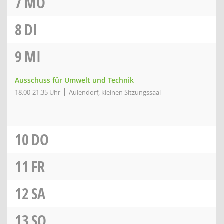
7
MO
8
DI
9
MI
Ausschuss für Umwelt und Technik
18:00-21:35 Uhr
Aulendorf, kleinen Sitzungssaal
10
DO
11
FR
12
SA
13
SO