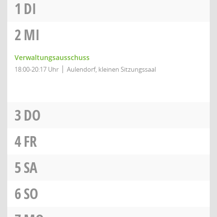
1
DI
2
MI
Verwaltungsausschuss
18:00-20:17 Uhr
Aulendorf, kleinen Sitzungssaal
3
DO
4
FR
5
SA
6
SO