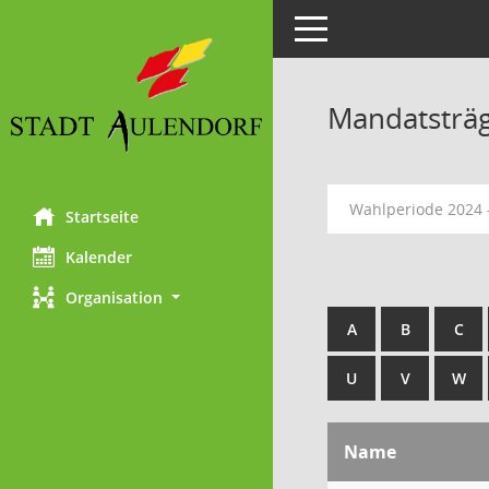
Toggle navigation
Mandatsträ
Wahlperiode 2024 
Startseite
Kalender
Organisation
A
B
C
U
V
W
Name