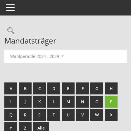
Toggle navigation
Mandatsträger
Wahlperiode 2024 - 2029
A
B
C
D
E
F
G
H
I
J
K
L
M
N
O
P
Q
R
S
T
U
V
W
X
Y
Z
Alle