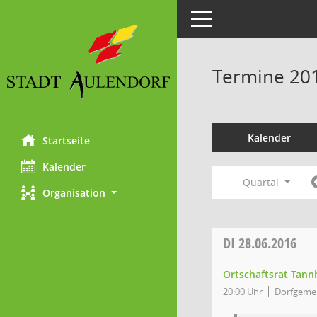
Toggle navigation
Termine 20
Kalender
Startseite
Kalender
Quartal
Organisation
DI
28.06.2016
Ortschaftsrat Tan
20:00 Uhr
Dorfgeme