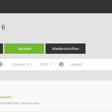
16
Termine
Niederschriften
Quartal 2
2016
Aktuell
nhausen
inschaftshaus Tannhausen