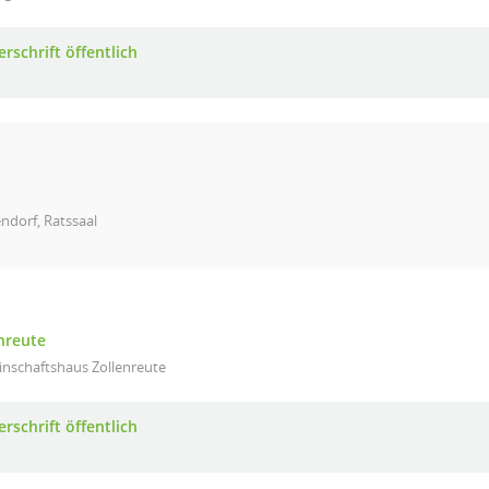
rschrift öffentlich
ndorf, Ratssaal
nreute
nschaftshaus Zollenreute
rschrift öffentlich