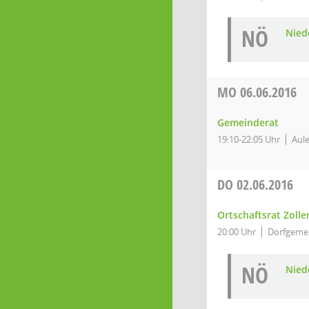
NÖ
Niede
MO
06.06.2016
Gemeinderat
19:10-22:05 Uhr
Aule
DO
02.06.2016
Ortschaftsrat Zolle
20:00 Uhr
Dorfgemei
NÖ
Niede